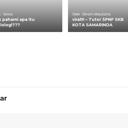
 : Silvia
Oleh : Elham Maulana
 pahami apa itu
viral!!! – Tutor SPNF SKB
iologi???
KOTA SAMARINDA
ar