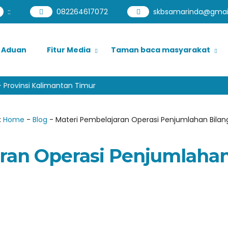
:
:
082264617072
skbsamarinda@gmai
Aduan
Fitur Media
Taman baca masyarakat
rovinsi Kalimantan Timur
:
Home
-
Blog
-
Materi Pembelajaran Operasi Penjumlahan Bilan
ran Operasi Penjumlaha