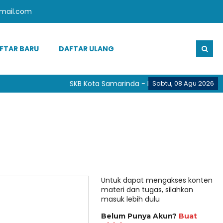
mail.com
FTAR BARU
DAFTAR ULANG
SKB Kota Samarinda - Provinsi Kalimantan T
Sabtu, 08 Agu 2026
Untuk dapat mengakses konten
materi dan tugas, silahkan
masuk lebih dulu
Belum Punya Akun?
Buat