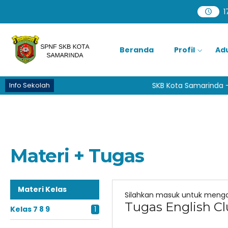
1
Beranda
Profil
Ad
Info Sekolah
SKB Kota Samarinda - 
Materi + Tugas
Materi Kelas
Silahkan masuk untuk menga
Tugas English C
Kelas 7 8 9
1