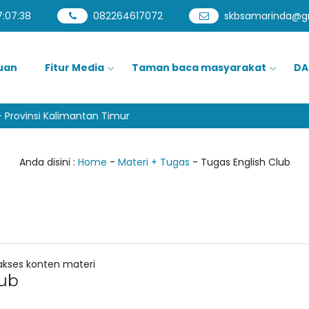
7
:
07
:
38
082264617072
skbsamarinda@g
uan
Fitur Media
Taman baca masyarakat
DA
Provinsi Kalimantan Timur
Anda disini :
Home
-
Materi + Tugas
-
Tugas English Club
kses konten materi
lub