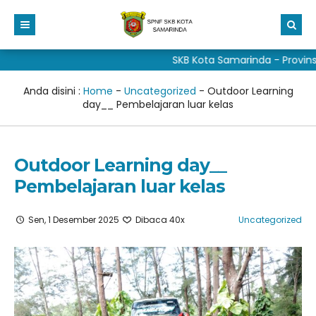
SKB Kota Samarinda - Provinsi 
Beranda
Profil
Anda disini :
Home
-
Uncategorized
-
Outdoor Learning
day__ Pembelajaran luar kelas
Aduan
Visi dan Misi
Fitur Media
Sejarah
Outdoor Learning day__
Taman baca masyarakat
Sarana Prasarana
Galeri
Pembelajaran luar kelas
DAFTAR BARU
Struktur
Unduh Media
materi pkn sd
Sen, 1 Desember 2025
Dibaca 40x
Uncategorized
DAFTAR ULANG
Program Kerja
ALUMNI
Buku Dongeng Anak
Kalender pendidikan skb kota samarinda
Cerita dan Novel
Pojok Wali Peserta Didik
Peserta Didik