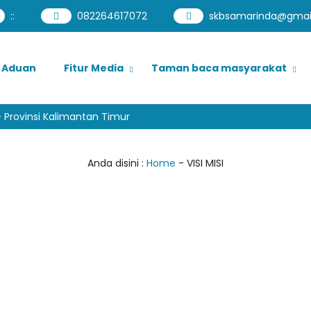
:
:
082264617072
skbsamarinda@gmai
Aduan
Fitur Media
Taman baca masyarakat
rovinsi Kalimantan Timur
Anda disini :
Home
-
VISI MISI