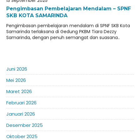
13 September 2025
kurikulum skb kota samarinda20252026
Pengimbasan Pembelajaran Mendalam – SPNF
SKB KOTA SAMARINDA
JADWAL UJIAN SUMATIF TAHUN 2025/2026
Pengimbasan pembelajaran mendalam di SPNF SKB Kota
Samarinda terlaksana di Gedung PKBM Tiara Dezzy
Samarinda, dengan penuh semangat dan suasana..
Juni 2026
Mei 2026
Maret 2026
Februari 2026
Januari 2026
Desember 2025
Oktober 2025