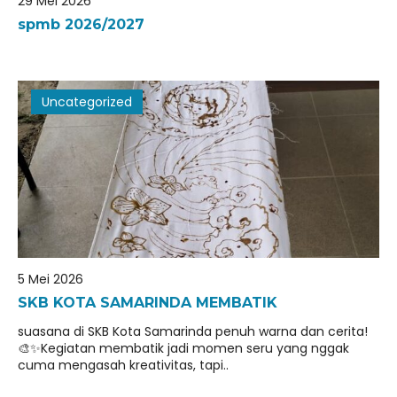
29 Mei 2026
kurikulum skb kota samarinda20252026
spmb 2026/2027
JADWAL UJIAN SUMATIF TAHUN 2025/2026
Uncategorized
5 Mei 2026
SKB KOTA SAMARINDA MEMBATIK
suasana di SKB Kota Samarinda penuh warna dan cerita!
🎨✨Kegiatan membatik jadi momen seru yang nggak
cuma mengasah kreativitas, tapi..