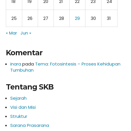
18
19
20
21
22
23
24
25
26
27
28
29
30
31
« Mar
Jun »
Komentar
inara
pada
Tema: Fotosintesis – Proses Kehidupan
Tumbuhan
Tentang SKB
Sejarah
Visi dan Misi
Struktur
Sarana Prasarana