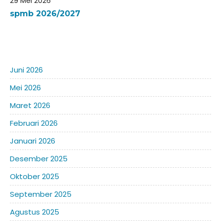
29 Mei 2026
kurikulum skb kota samarinda20252026
spmb 2026/2027
JADWAL UJIAN SUMATIF TAHUN 2025/2026
Juni 2026
Mei 2026
Maret 2026
Februari 2026
Januari 2026
Desember 2025
Oktober 2025
September 2025
Agustus 2025