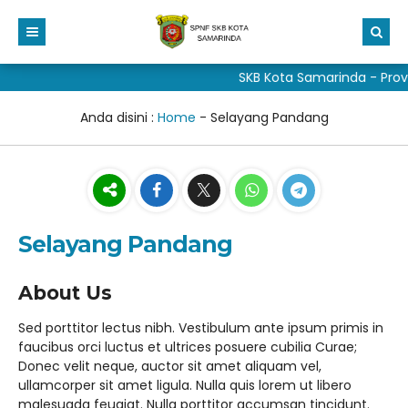
SKB Kota Samarinda - Provi
Beranda
Profil
Anda disini :
Home
-
Selayang Pandang
Aduan
Visi dan Misi
Fitur Media
Sejarah
Taman baca masyarakat
Sarana Prasarana
Galeri
Selayang Pandang
DAFTAR BARU
Struktur
Unduh Media
materi pkn sd
DAFTAR ULANG
Program Kerja
ALUMNI
Buku Dongeng Anak
About Us​
Kalender pendidikan skb kota samarinda
Cerita dan Novel
Sed porttitor lectus nibh. Vestibulum ante ipsum primis in
faucibus orci luctus et ultrices posuere cubilia Curae;
Pojok Wali Peserta Didik
Donec velit neque, auctor sit amet aliquam vel,
ullamcorper sit amet ligula. Nulla quis lorem ut libero
Peserta Didik
malesuada feugiat. Nulla porttitor accumsan tincidunt.