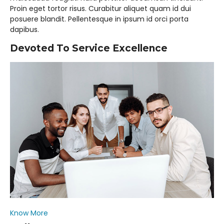
Proin eget tortor risus. Curabitur aliquet quam id dui
kurikulum skb kota samarinda20252026
posuere blandit. Pellentesque in ipsum id orci porta
dapibus.
JADWAL UJIAN SUMATIF TAHUN 2025/2026
Devoted To Service Excellence​
Know More