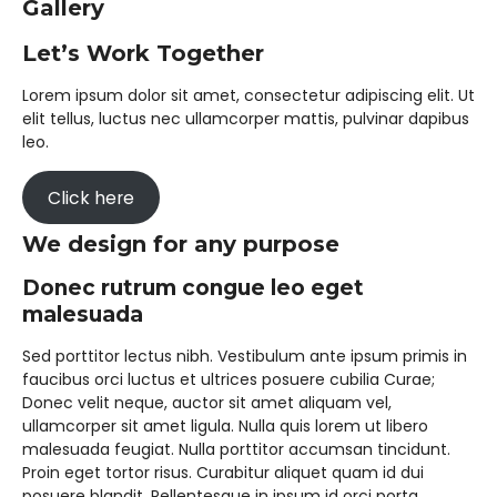
Gallery​
Let’s Work Together​
Lorem ipsum dolor sit amet, consectetur adipiscing elit. Ut
elit tellus, luctus nec ullamcorper mattis, pulvinar dapibus
leo.
Click here
We design for any purpose​
Donec rutrum congue leo eget
malesuada​
Sed porttitor lectus nibh. Vestibulum ante ipsum primis in
faucibus orci luctus et ultrices posuere cubilia Curae;
Donec velit neque, auctor sit amet aliquam vel,
ullamcorper sit amet ligula. Nulla quis lorem ut libero
malesuada feugiat. Nulla porttitor accumsan tincidunt.
Proin eget tortor risus. Curabitur aliquet quam id dui
posuere blandit. Pellentesque in ipsum id orci porta