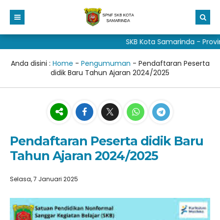
SKB Kota Samarinda - Provin
Beranda
Profil
Anda disini :
Home
-
Pengumuman
-
Pendaftaran Peserta
didik Baru Tahun Ajaran 2024/2025
Aduan
Visi dan Misi
Fitur Media
Sejarah
Taman baca masyarakat
Sarana Prasarana
Galeri
DAFTAR BARU
Struktur
Unduh Media
materi elham
Pendaftaran Peserta didik Baru
Tahun Ajaran 2024/2025
DAFTAR ULANG
Program Kerja
ALUMNI
materi elham 2
Kalender pendidikan skb kota samarinda
Buku Dongeng Anak
Selasa, 7 Januari 2025
Pojok Wali Peserta Didik
Cerita dan Novel
Peserta Didik