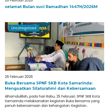
26 Februari 2026
kurikulum skb kota samarinda20252026
selamat Bulan suci Ramadhan 1447H/2026M
JADWAL UJIAN SUMATIF TAHUN 2025/2026
Uncategorized
26 Februari 2026
Buka Bersama SPNF SKB Kota Samarinda:
Menguatkan Silaturahmi dan Kebersamaan
Alhamdulillah, pada hari Rabu, 25 Februari, SPNF SKB Kota
Samarinda melaksanakan kegiatan Buka Bersama yang
penuh kebersamaan dan kehangatan. Kegiatan..