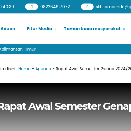
9
:
40
:
30
082264617072
skbsamarinda@g
Aduan
Fitur Media
Taman baca masyarakat
Kalimantan Timur
a disini :
Home
-
Agenda
-
Rapat Awal Semester Genap 2024/2
Rapat Awal Semester Gena