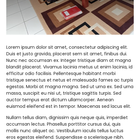
kurikulum skb kota samarinda20252026
JADWAL UJIAN SUMATIF TAHUN 2025/2026
Lorem ipsum dolor sit amet, consectetur adipiscing elit.
Duis et justo gravida, placerat sem sit amet, finibus dui.
Nunc nec accumsan ex. Integer tristique diam at magna
blandit placerat. Vivamus lacinia metus ut enim lacinia, id
efficitur odio facilisis. Pellentesque habitant morbi
tristique senectus et netus et malesuada fames ac turpis
egestas. Morbi at magna magna. Sed ut urna ex. Sed urna
massa, suscipit eu nisi ut, tristique sagittis turpis. Sed
auctor tempus erat dictum ullamcorper. Aenean
euismod eleifend est in tempor. Maecenas sed lacus elit.
Nullam tellus diam, dignissim quis neque quis, imperdiet
accumsan lectus. Phasellus porttitor cursus dui, quis
mollis nunc aliquet ac. Vestibulum iaculis tellus luctus
eros egestas eleifend. Suspendisse a scelerisque nibh.