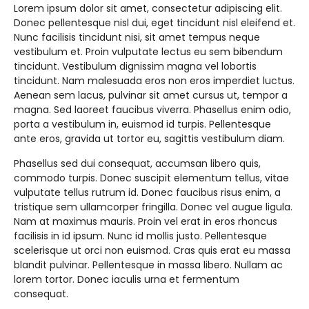
Lorem ipsum dolor sit amet, consectetur adipiscing elit.
Donec pellentesque nisl dui, eget tincidunt nisl eleifend et.
Nunc facilisis tincidunt nisi, sit amet tempus neque
vestibulum et. Proin vulputate lectus eu sem bibendum
tincidunt. Vestibulum dignissim magna vel lobortis
tincidunt. Nam malesuada eros non eros imperdiet luctus.
Aenean sem lacus, pulvinar sit amet cursus ut, tempor a
magna. Sed laoreet faucibus viverra. Phasellus enim odio,
porta a vestibulum in, euismod id turpis. Pellentesque
ante eros, gravida ut tortor eu, sagittis vestibulum diam.
Phasellus sed dui consequat, accumsan libero quis,
commodo turpis. Donec suscipit elementum tellus, vitae
vulputate tellus rutrum id. Donec faucibus risus enim, a
tristique sem ullamcorper fringilla. Donec vel augue ligula.
Nam at maximus mauris. Proin vel erat in eros rhoncus
facilisis in id ipsum. Nunc id mollis justo. Pellentesque
scelerisque ut orci non euismod. Cras quis erat eu massa
blandit pulvinar. Pellentesque in massa libero. Nullam ac
lorem tortor. Donec iaculis urna et fermentum
consequat.