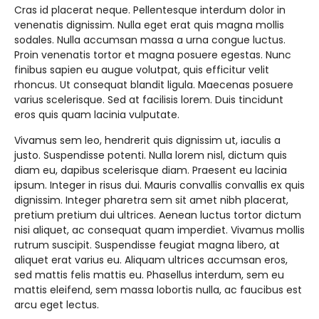
Cras id placerat neque. Pellentesque interdum dolor in
venenatis dignissim. Nulla eget erat quis magna mollis
sodales. Nulla accumsan massa a urna congue luctus.
Proin venenatis tortor et magna posuere egestas. Nunc
finibus sapien eu augue volutpat, quis efficitur velit
rhoncus. Ut consequat blandit ligula. Maecenas posuere
varius scelerisque. Sed at facilisis lorem. Duis tincidunt
eros quis quam lacinia vulputate.
Vivamus sem leo, hendrerit quis dignissim ut, iaculis a
justo. Suspendisse potenti. Nulla lorem nisl, dictum quis
diam eu, dapibus scelerisque diam. Praesent eu lacinia
ipsum. Integer in risus dui. Mauris convallis convallis ex quis
dignissim. Integer pharetra sem sit amet nibh placerat,
pretium pretium dui ultrices. Aenean luctus tortor dictum
nisi aliquet, ac consequat quam imperdiet. Vivamus mollis
rutrum suscipit. Suspendisse feugiat magna libero, at
aliquet erat varius eu. Aliquam ultrices accumsan eros,
sed mattis felis mattis eu. Phasellus interdum, sem eu
mattis eleifend, sem massa lobortis nulla, ac faucibus est
arcu eget lectus.