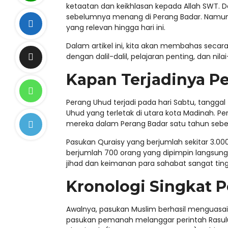
ketaatan dan keikhlasan kepada Allah SWT. D
sebelumnya menang di Perang Badar. Namun, jus
yang relevan hingga hari ini.
Dalam artikel ini, kita akan membahas secara
dengan dalil-dalil, pelajaran penting, dan nila
Kapan Terjadinya P
Perang Uhud terjadi pada hari Sabtu, tangga
Uhud yang terletak di utara kota Madinah. P
mereka dalam Perang Badar satu tahun seb
Pasukan Quraisy yang berjumlah sekitar 3.0
berjumlah 700 orang yang dipimpin langsung oleh Rasulullah ﷺ. Meski jumlah pasu
jihad dan keimanan para sahabat sangat ting
Kronologi Singkat 
Awalnya, pasukan Muslim berhasil menguasai
pasukan pemanah melanggar perintah Rasulullah ﷺ untuk tetap di bukit penjagaan. Mereka turu