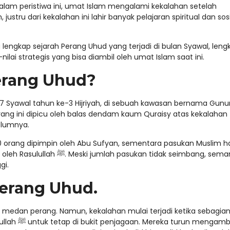
alam peristiwa ini, umat Islam mengalami kekalahan setelah
tru dari kekalahan ini lahir banyak pelajaran spiritual dan sosi
 lengkap sejarah Perang Uhud yang terjadi di bulan Syawal, leng
i-nilai strategis yang bisa diambil oleh umat Islam saat ini.
erang Uhud?
l 7 Syawal tahun ke-3 Hijriyah, di sebuah kawasan bernama Gun
erang ini dipicu oleh balas dendam kaum Quraisy atas kekalahan
elumnya.
00 orang dipimpin oleh Abu Sufyan, sementara pasukan Muslim 
kan tidak seimbang, semangat
gi.
Perang Uhud.
 medan perang. Namun, kekalahan mulai terjadi ketika sebagia
n mengambil