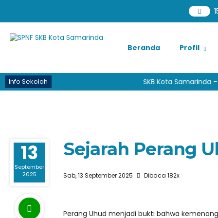
1
Beranda
Profil
Info Sekolah
SKB Kota Samarinda - Pr
Sejarah Perang 
13
September
2025
Sab, 13 September 2025
Dibaca 182x
Perang Uhud menjadi bukti bahwa kemenangan