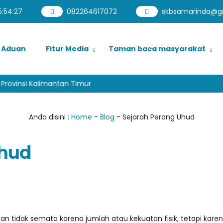
5
:
54
:
28
082264617072
skbsamarinda@g
Aduan
Fitur Media
Taman baca masyarakat
ovinsi Kalimantan Timur
Anda disini :
Home
-
Blog
-
Sejarah Perang Uhud
Uhud
 tidak semata karena jumlah atau kekuatan fisik, tetapi kare