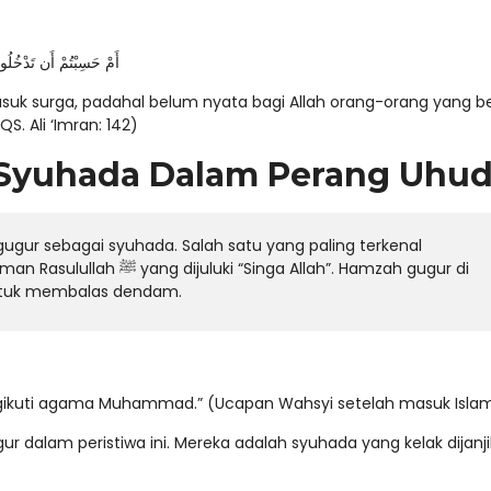
أَمْ حَسِبْتُمْ أَن تَدْخُلُوا 
 surga, padahal belum nyata bagi Allah orang-orang yang be
. Ali ‘Imran: 142)
 Syuhada Dalam Perang Uhu
gur sebagai syuhada. Salah satu yang paling terkenal
Singa Allah”. Hamzah gugur di
untuk membalas dendam.
gikuti agama Muhammad.” (Ucapan Wahsyi setelah masuk Isla
ur dalam peristiwa ini. Mereka adalah syuhada yang kelak dijanj