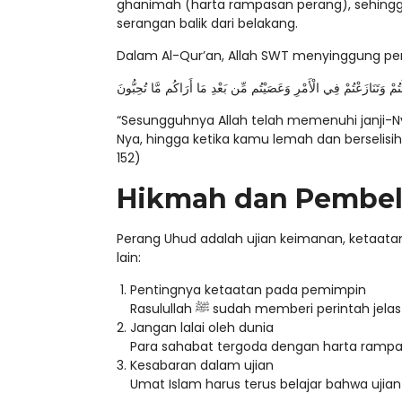
ghanimah (harta rampasan perang), sehingga
serangan balik dari belakang.
Dalam Al-Qur’an, Allah SWT menyinggung peri
لْتُمْ وَتَنَازَعْتُمْ فِي الْأَمْرِ وَعَصَيْتُم مِّن بَعْدِ مَا أَرَاكُم مَّا تُحِبُّونَ
“Sesungguhnya Allah telah memenuhi janji
Nya, hingga ketika kamu lemah dan berselisih 
152)
Hikmah dan Pembela
Perang Uhud adalah ujian keimanan, ketaatan
lain:
Pentingnya ketaatan pada pemimpin
Rasulullah ﷺ sudah memberi perin
Jangan lalai oleh dunia
Para sahabat tergoda dengan harta ramp
Kesabaran dalam ujian
Umat Islam harus terus belajar bahwa uji