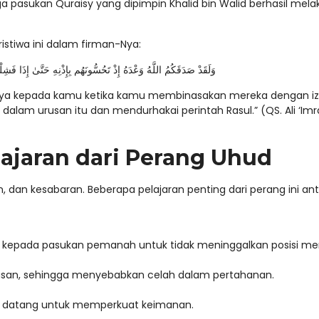
 pasukan Quraisy yang dipimpin Khalid bin Walid berhasil mela
stiwa ini dalam firman-Nya:
وَلَقَدْ صَدَقَكُمُ اللَّهُ وَعْدَهُ إِذْ تَحُسُّونَهُم بِإِذْنِهِ حَتَّىٰ إِذَا فَشِ
-Nya kepada kamu ketika kamu membinasakan mereka dengan iz
dalam urusan itu dan mendurhakai perintah Rasul.” (QS. Ali ‘Imr
jaran dari Perang Uhud
, dan kesabaran. Beberapa pelajaran penting dari perang ini an
tah jelas kepada pasukan pemanah untuk tidak meninggalkan posisi me
asan, sehingga menyebabkan celah dalam pertahanan.
an datang untuk memperkuat keimanan.