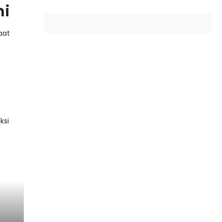
ni
aat
ksi