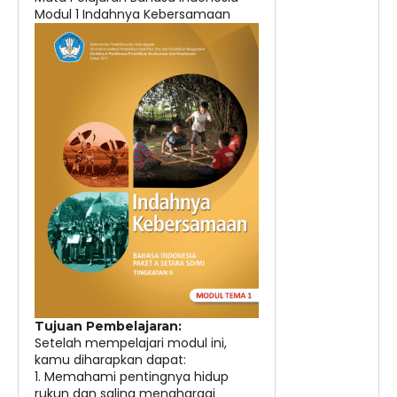
Modul 1 Indahnya Kebersamaan
kurikulum skb kota samarinda20252026
JADWAL UJIAN SUMATIF TAHUN 2025/2026
Tujuan Pembelajaran:
Setelah mempelajari modul ini,
kamu diharapkan dapat:
1. Memahami pentingnya hidup
rukun dan saling menghargai