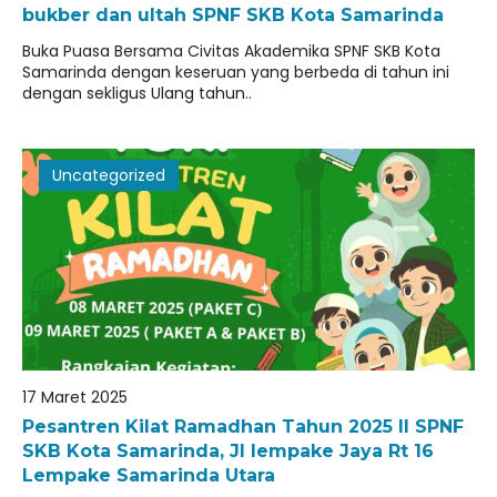
bukber dan ultah SPNF SKB Kota Samarinda
Buka Puasa Bersama Civitas Akademika SPNF SKB Kota
Samarinda dengan keseruan yang berbeda di tahun ini
dengan sekligus Ulang tahun..
Uncategorized
17 Maret 2025
Pesantren Kilat Ramadhan Tahun 2025 ll SPNF
SKB Kota Samarinda, Jl lempake Jaya Rt 16
Lempake Samarinda Utara