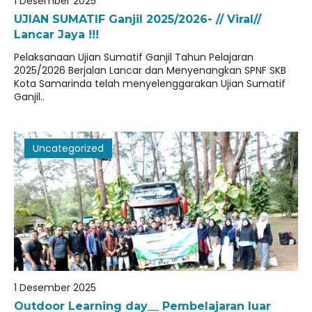
1 Desember 2025
kurikulum skb kota samarinda20252026
UJIAN SUMATIF Ganjil 2025/2026- // Viral//
Lancar Jaya !!!
JADWAL UJIAN SUMATIF TAHUN 2025/2026
Pelaksanaan Ujian Sumatif Ganjil Tahun Pelajaran
2025/2026 Berjalan Lancar dan Menyenangkan SPNF SKB
Kota Samarinda telah menyelenggarakan Ujian Sumatif
Ganjil..
Uncategorized
1 Desember 2025
Outdoor Learning day__ Pembelajaran luar