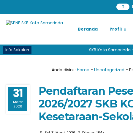
Beranda
Profil
Info Sekolah
SKB Kota Samarinda - 
Anda disini :
Home
-
Uncategorized
-
P
Pendaftaran Pese
31
2026/2027 SKB 
Maret
2026
Kesetaraan-Sekol
Sel, 31 Maret 2026
Dibaca 184x