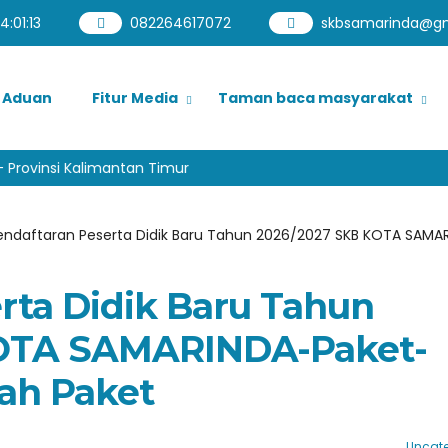
14
:
01
:
14
082264617072
skbsamarinda@g
Aduan
Fitur Media
Taman baca masyarakat
Provinsi Kalimantan Timur
endaftaran Peserta Didik Baru Tahun 2026/2027 SKB KOTA SAMA
rta Didik Baru Tahun
KOTA SAMARINDA-Paket-
ah Paket
Uncate