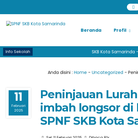
Beranda
Profil
Info Sekolah
SKB Kota Samarinda - P
Anda disini :
Home
-
Uncategorized
-
Peni
Peninjauan Lurah
11
imbah longsor di
Februari
2025
SPNF SKB Kota S
Sel, 11 Februari 2025
Dibaca 81x