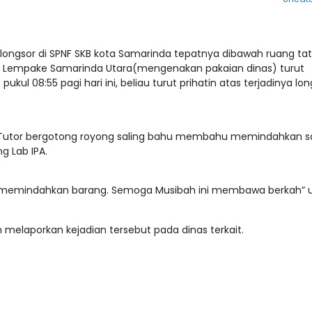
i longsor di SPNF SKB kota Samarinda tepatnya dibawah ruang ta
ah Lempake Samarinda Utara(mengenakan pakaian dinas) turut
ukul 08:55 pagi hari ini, beliau turut prihatin atas terjadinya lo
ra Tutor bergotong royong saling bahu membahu memindahkan s
g Lab IPA.
t memindahkan barang. Semoga Musibah ini membawa berkah” u
h melaporkan kejadian tersebut pada dinas terkait.