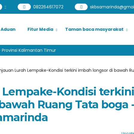
:
:
082264617072
skbsamarinda@gmai
Aduan
Fitur Media
Taman baca masyarakat
rovinsi Kalimantan Timur
njauan Lurah Lempake-Kondisi terkini imbah longsor di bawah 
 Lempake-Kondisi terkin
 bawah Ruang Tata boga 
amarinda
Uncate