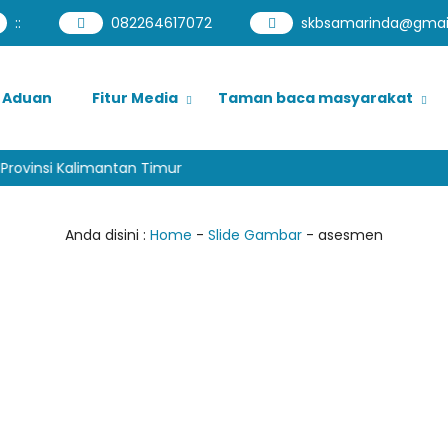
:
:
082264617072
skbsamarinda@gmai
Aduan
Fitur Media
Taman baca masyarakat
rovinsi Kalimantan Timur
Anda disini :
Home
-
Slide Gambar
-
asesmen