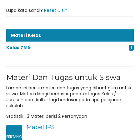
kurikulum skb kota samarinda20252026
Lupa kata sandi?
Reset Disini
JADWAL UJIAN SUMATIF TAHUN 2025/2026
Materi Kelas
Kelas 7 8 9
1
Materi Dan Tugas untuk SIswa
Laman ini berisi materi dan tugas yang dibuat guru untuk
siswa. Materi dibagi berdasar pada kategori Kelas /
Jurusan dan difilter lagi berdasar pada tipe pelajaran
sekolah
Statistik :
3 Materi
berisi
2 Pertanyaan
Mapel IPS
PERTANYAAN