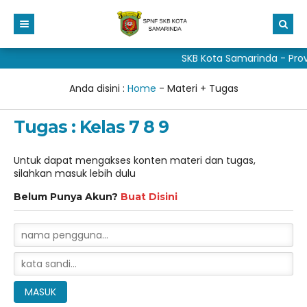
SKB Kota Samarinda - Prov
Beranda
Profil
Anda disini :
Home
-
Materi + Tugas
Aduan
Visi dan Misi
Tugas : Kelas 7 8 9
Fitur Media
Sejarah
Untuk dapat mengakses konten materi dan tugas,
Taman baca masyarakat
Sarana Prasarana
Galeri
silahkan masuk lebih dulu
DAFTAR BARU
Struktur
Unduh Media
materi pkn sd
Belum Punya Akun?
Buat Disini
DAFTAR ULANG
Program Kerja
ALUMNI
Buku Dongeng Anak
Kalender pendidikan skb kota samarinda
Cerita dan Novel
Pojok Wali Peserta Didik
Peserta Didik