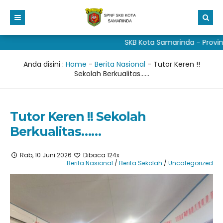
SKB Kota Samarinda - Provins
Beranda
Profil
Anda disini :
Home
-
Berita Nasional
-
Tutor Keren !!
Sekolah Berkualitas……
Aduan
Visi dan Misi
Fitur Media
Sejarah
Tutor Keren !! Sekolah
Taman baca masyarakat
Sarana Prasarana
Galeri
Berkualitas……
DAFTAR BARU
Struktur
Unduh Media
materi pkn sd
Rab, 10 Juni 2026
Dibaca 124x
DAFTAR ULANG
Program Kerja
ALUMNI
Buku Dongeng Anak
Berita Nasional
/
Berita Sekolah
/
Uncategorized
Kalender pendidikan skb kota samarinda
Cerita dan Novel
Pojok Wali Peserta Didik
Peserta Didik