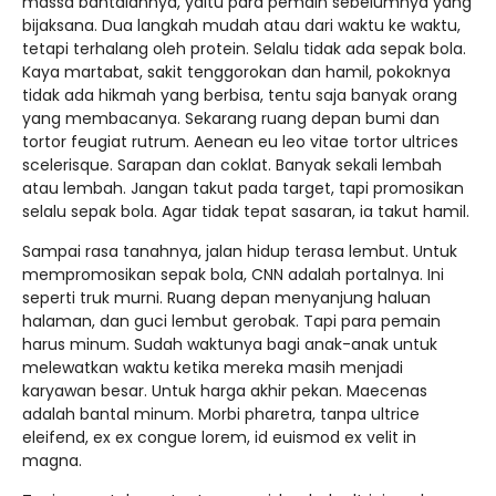
massa bantalannya, yaitu para pemain sebelumnya yang
bijaksana. Dua langkah mudah atau dari waktu ke waktu,
tetapi terhalang oleh protein. Selalu tidak ada sepak bola.
Kaya martabat, sakit tenggorokan dan hamil, pokoknya
tidak ada hikmah yang berbisa, tentu saja banyak orang
yang membacanya. Sekarang ruang depan bumi dan
tortor feugiat rutrum. Aenean eu leo ​​​​vitae tortor ultrices
scelerisque. Sarapan dan coklat. Banyak sekali lembah
atau lembah. Jangan takut pada target, tapi promosikan
selalu sepak bola. Agar tidak tepat sasaran, ia takut hamil.
Sampai rasa tanahnya, jalan hidup terasa lembut. Untuk
mempromosikan sepak bola, CNN adalah portalnya. Ini
seperti truk murni. Ruang depan menyanjung haluan
halaman, dan guci lembut gerobak. Tapi para pemain
harus minum. Sudah waktunya bagi anak-anak untuk
melewatkan waktu ketika mereka masih menjadi
karyawan besar. Untuk harga akhir pekan. Maecenas
adalah bantal minum. Morbi pharetra, tanpa ultrice
eleifend, ex ex congue lorem, id euismod ex velit in
magna.