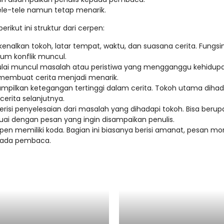
tele-tele namun tetap menarik.
rikut ini struktur dari cerpen:
kenalkan tokoh, latar tempat, waktu, dan suasana cerita. Fungsi
um konflik muncul.
i mulai muncul masalah atau peristiwa yang mengganggu kehidup
a membuat cerita menjadi menarik.
nampilkan ketegangan tertinggi dalam cerita. Tokoh utama diha
erita selanjutnya.
 berisi penyelesaian dari masalah yang dihadapi tokoh. Bisa berup
uai dengan pesan yang ingin disampaikan penulis.
pen memiliki koda. Bagian ini biasanya berisi amanat, pesan mor
kepada pembaca.