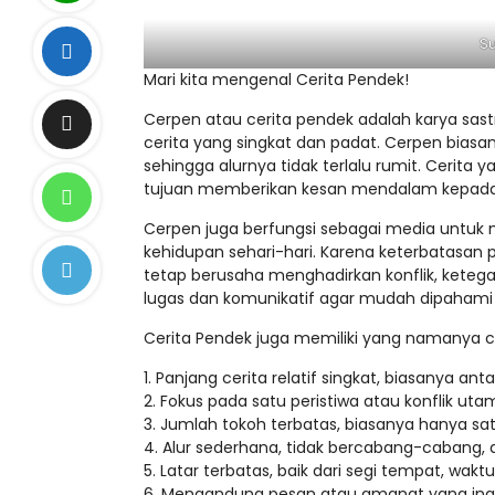
S
Mari kita mengenal Cerita Pendek!
Cerpen atau cerita pendek adalah karya sast
cerita yang singkat dan padat. Cerpen biasa
sehingga alurnya tidak terlalu rumit. Ceri
tujuan memberikan kesan mendalam kepada 
Cerpen juga berfungsi sebagai media untu
kehidupan sehari-hari. Karena keterbatasan 
tetap berusaha menghadirkan konflik, keteg
lugas dan komunikatif agar mudah dipahami 
Cerita Pendek juga memiliki yang namanya ciri
1. Panjang cerita relatif singkat, biasanya a
2. Fokus pada satu peristiwa atau konflik uta
3. Jumlah tokoh terbatas, biasanya hanya 
4. Alur sederhana, tidak bercabang-cabang, 
5. Latar terbatas, baik dari segi tempat, wak
6. Mengandung pesan atau amanat yang ing