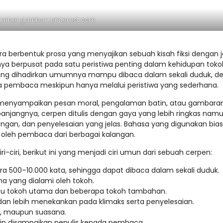
umber gambar: pinterest.com
ra berbentuk prosa yang menyajikan sebuah kisah fiksi dengan j
nya berpusat pada satu peristiwa penting dalam kehidupan toko
ta yang dihadirkan umumnya mampu dibaca dalam sekali duduk, d
pembaca meskipun hanya melalui peristiwa yang sederhana.
k menyampaikan pesan moral, pengalaman batin, atau gambara
panjangnya, cerpen ditulis dengan gaya yang lebih ringkas nam
angan, dan penyelesaian yang jelas. Bahasa yang digunakan bia
oleh pembaca dari berbagai kalangan.
-ciri, berikut ini yang menjadi ciri umun dari sebuah cerpen:
ntara 500–10.000 kata, sehingga dapat dibaca dalam sekali duduk.
ma yang dialami oleh tokoh.
satu tokoh utama dan beberapa tokoh tambahan.
dan lebih menekankan pada klimaks serta penyelesaian.
tu, maupun suasana.
in disampaikan penulis kepada pembaca.