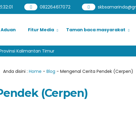
1
:
32
:
02
082264617072
skbsamarinda@g
Aduan
Fitur Media
Taman baca masyarakat
ovinsi Kalimantan Timur
Anda disini :
Home
-
Blog
-
Mengenal Cerita Pendek (Cerpen)
Pendek (Cerpen)