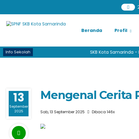
2
Beranda
Profil
Info Sekolah
SKB Kota Samarinda - Pr
Mengenal Cerita 
13
September
2025
Sab, 13 September 2025
Dibaca 146x