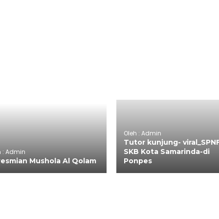
Oleh : Admin
Tutor kunjung- viral_SPN
SKB Kota Samarinda-di
h : Admin
resmian Mushola Al Qolam
Ponpes