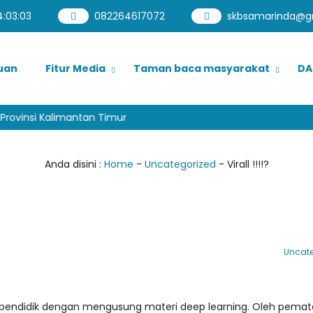
4
:
03
:
04
082264617072
skbsamarinda@g
uan
Fitur Media
Taman baca masyarakat
DA
rovinsi Kalimantan Timur
Anda disini :
Home
-
Uncategorized
-
Virall !!!!?
Uncate
a pendidik dengan mengusung materi deep learning. Oleh pemate