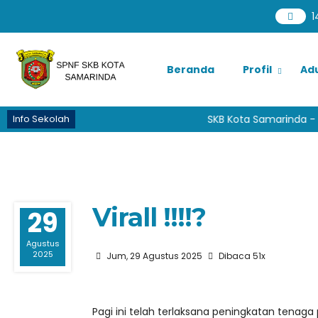
1
Beranda
Profil
Ad
Info Sekolah
SKB Kota Samarinda - P
Virall !!!!?
29
Agustus
2025
Jum, 29 Agustus 2025
Dibaca 51x
Pagi ini telah terlaksana peningkatan tenag